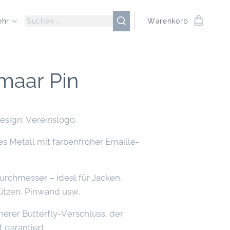
ehr
Warenkorb
maar Pin
esign: Vereinslogo.
es Metall mit farbenfroher Emaille-
urchmesser – ideal für Jacken,
ützen, Pinwand usw.
herer Butterfly-Verschluss, der
 garantiert.