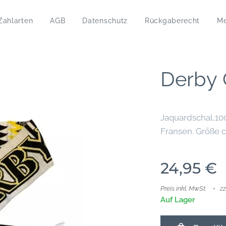
Zahlarten
AGB
Datenschutz
Rückgaberecht
M
Derby 
Jaquardschal,100
Fransen. Größe 
24,95
€
Preis inkl. MwSt.
z
Auf Lager