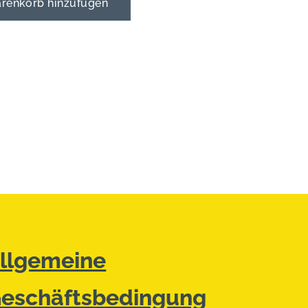
enkorb hinzufügen
llgemeine
eschäftsbedingung