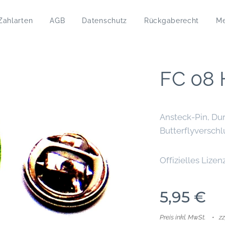
Zahlarten
AGB
Datenschutz
Rückgaberecht
M
FC 08 
Ansteck-Pin, Du
Butterflyverschl
Offizielles Lizen
5,95
€
Preis inkl. MwSt.
z