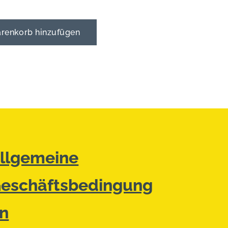
enkorb hinzufügen
llgemeine
eschäftsbedingung
n