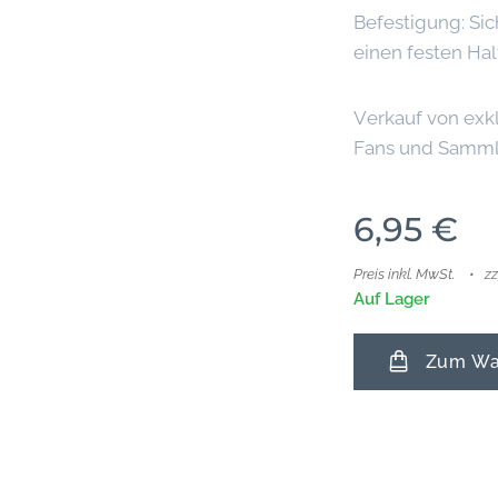
Befestigung: Sic
einen festen Halt
Verkauf von exkl
Fans und Samml
6,95
€
Preis inkl. MwSt.
z
Auf Lager
Zum War