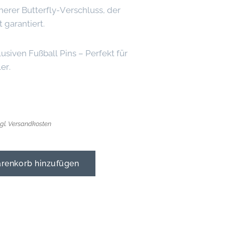
herer Butterfly-Verschluss, der
 garantiert.
usiven Fußball Pins – Perfekt für
er.
zgl. Versandkosten
enkorb hinzufügen