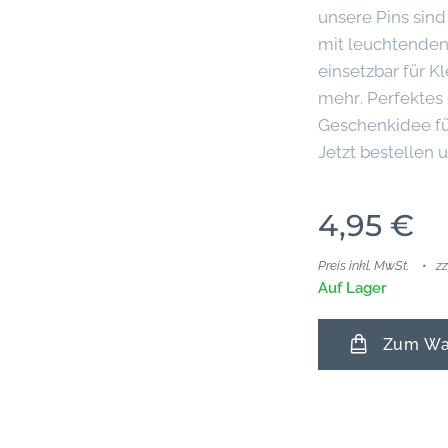
unsere Pins sind
mit leuchtenden 
einsetzbar für K
mehr. Perfektes
Geschenkidee fü
Jetzt bestellen
4,95
€
Preis inkl. MwSt.
z
Auf Lager
Zum War