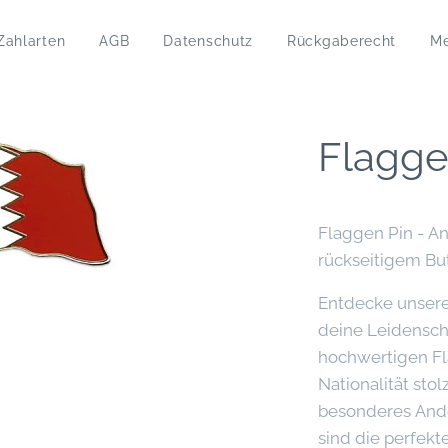
Zahlarten
AGB
Datenschutz
Rückgaberecht
M
Flagge
Flaggen Pin - A
rückseitigem But
Entdecke unsere
deine Leidensch
hochwertigen Fl
Nationalität sto
besonderes Ande
sind die perfekt