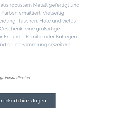
 aus robustem Metall gefertigt und
Farben emailliert. Vielseitig
leidung, Taschen, Hüte und vieles
 Geschenk, eine großartige
r Freunde, Familie oder Kollegen.
 und deine Sammlung erweitern.
zgl. Versandkosten
enkorb hinzufügen