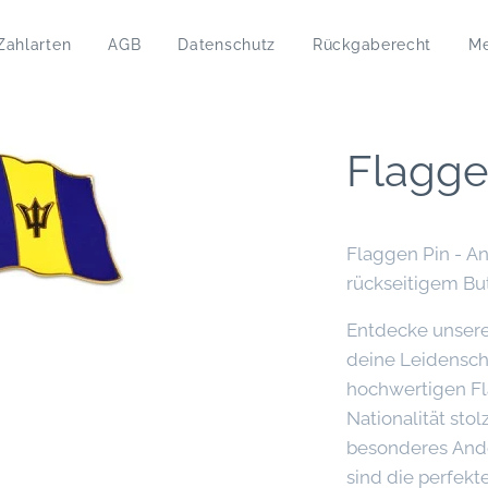
Zahlarten
AGB
Datenschutz
Rückgaberecht
M
Flagge
Flaggen Pin - A
rückseitigem But
Entdecke unsere
deine Leidensch
hochwertigen Fl
Nationalität sto
besonderes Ande
sind die perfekt