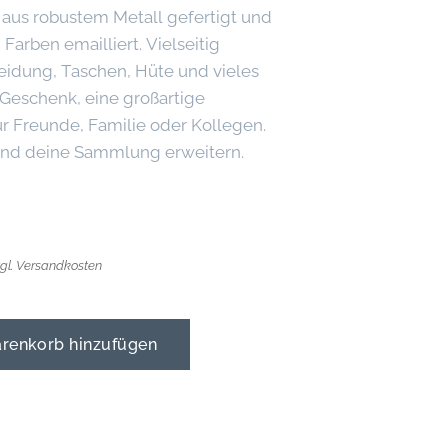
 aus robustem Metall gefertigt und
Farben emailliert. Vielseitig
leidung, Taschen, Hüte und vieles
 Geschenk, eine großartige
r Freunde, Familie oder Kollegen.
 und deine Sammlung erweitern.
zgl. Versandkosten
enkorb hinzufügen