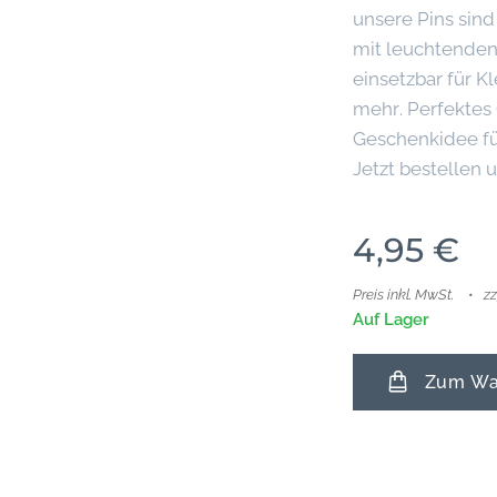
unsere Pins sind
mit leuchtenden 
einsetzbar für K
mehr. Perfektes
Geschenkidee fü
Jetzt bestellen
4,95
€
Preis inkl. MwSt.
z
Auf Lager
Zum War