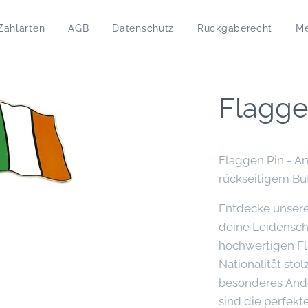
Zahlarten
AGB
Datenschutz
Rückgaberecht
M
Flagge
Flaggen Pin - A
rückseitigem But
Entdecke unsere
deine Leidensch
hochwertigen Fl
Nationalität sto
besonderes Ande
sind die perfekt