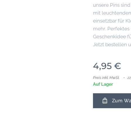
unsere Pins sind
mit leuchtenden 
einsetzbar für K
mehr. Perfektes
Geschenkidee fü
Jetzt bestellen
4,95
€
Preis inkl. MwSt.
z
Auf Lager
Zum War