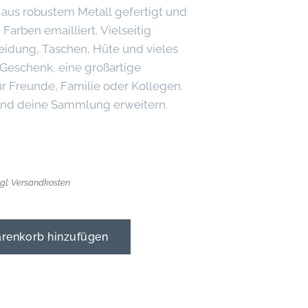
 aus robustem Metall gefertigt und
Farben emailliert. Vielseitig
leidung, Taschen, Hüte und vieles
 Geschenk, eine großartige
r Freunde, Familie oder Kollegen.
 und deine Sammlung erweitern.
zgl. Versandkosten
enkorb hinzufügen