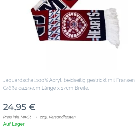
Jaquardschal,100% Acryl, beidseitig gestrickt mit Fransen.
Größe ca.145cm Länge x 17cm Breite.
24,95
€
Preis inkl. MwSt.
zzgl. Versandkosten
Auf Lager