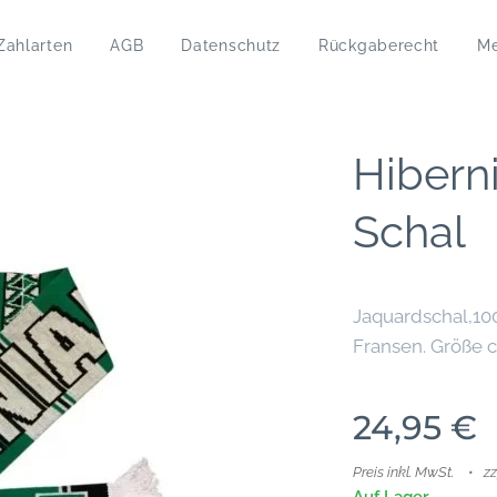
Zahlarten
AGB
Datenschutz
Rückgaberecht
M
Hibern
Schal
Jaquardschal,100
Fransen. Größe 
24,95
€
Preis inkl. MwSt.
z