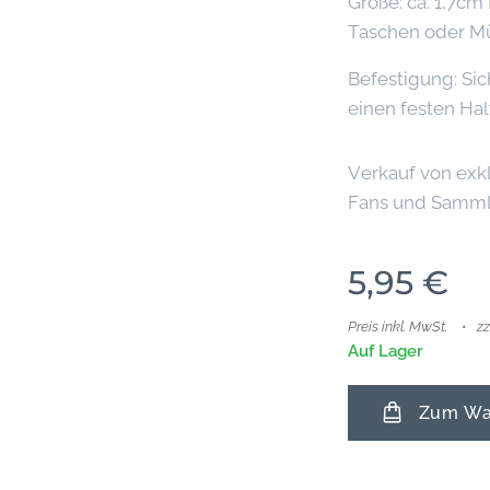
Größe: ca. 1,7cm
Taschen oder M
Befestigung: Sic
einen festen Halt
Verkauf von exkl
Fans und Samml
5,95
€
Preis inkl. MwSt.
z
Auf Lager
Zum War