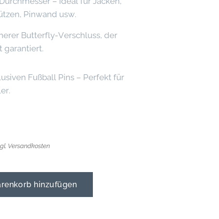
 Durchmesser – ideal für Jacken,
ützen, Pinwand usw.
herer Butterfly-Verschluss, der
 garantiert.
usiven Fußball Pins – Perfekt für
er.
zgl. Versandkosten
enkorb hinzufügen