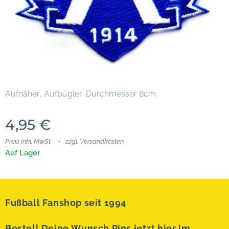
Aufnäher, Aufbügler. Durchmesser 8cm.
4,95
€
Preis inkl. MwSt.
zzgl. Versandkosten
Auf Lager
Fußball Fanshop seit 1994
Bestell Deine Wunsch Pins jetzt hier im