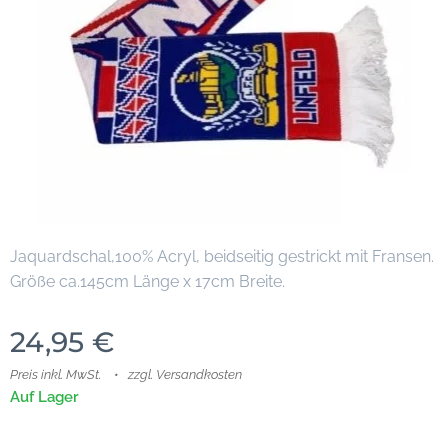
Jaquardschal,100% Acryl, beidseitig gestrickt mit Fransen.
Größe ca.145cm Länge x 17cm Breite.
24,95
€
Preis inkl. MwSt.
zzgl. Versandkosten
Auf Lager