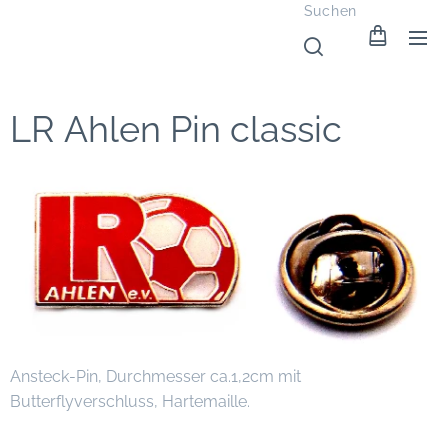
Suchen
LR Ahlen Pin classic
Ansteck-Pin, Durchmesser ca.1,2cm mit
Butterflyverschluss, Hartemaille.