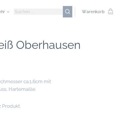
ehr
Warenkorb
eiß Oberhausen
rchmesser ca.1,6cm mit
uss, Hartemaille.
z Produkt.