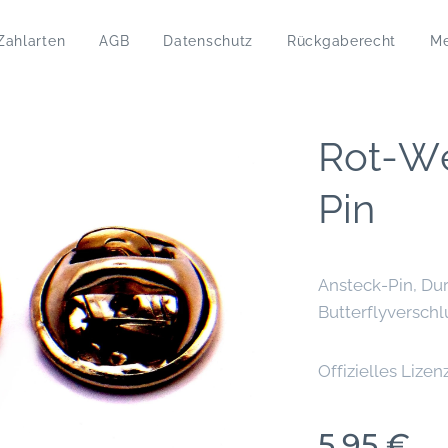
Zahlarten
AGB
Datenschutz
Rückgaberecht
M
Rot-W
Pin
Ansteck-Pin, Du
Butterflyverschl
Offizielles Lizen
5,95
€