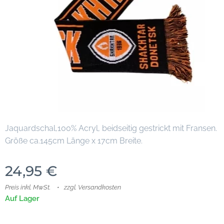
Jaquardschal,100% Acryl, beidseitig gestrickt mit Fransen.
Größe ca.145cm Länge x 17cm Breite.
24,95
€
Preis inkl. MwSt.
zzgl. Versandkosten
Auf Lager