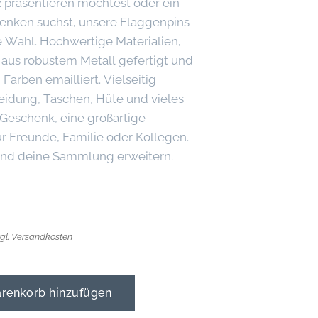
lz präsentieren möchtest oder ein
nken suchst, unsere Flaggenpins
e Wahl. Hochwertige Materialien,
 aus robustem Metall gefertigt und
Farben emailliert. Vielseitig
leidung, Taschen, Hüte und vieles
 Geschenk, eine großartige
r Freunde, Familie oder Kollegen.
 und deine Sammlung erweitern.
zgl. Versandkosten
enkorb hinzufügen