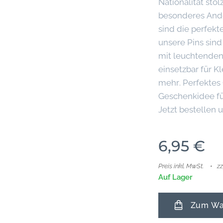
Nationalität sto
besonderes Ande
sind die perfekt
unsere Pins sind
mit leuchtenden 
einsetzbar für K
mehr. Perfektes
Geschenkidee fü
Jetzt bestellen
6,95
€
Preis inkl. MwSt.
z
Auf Lager
Zum War