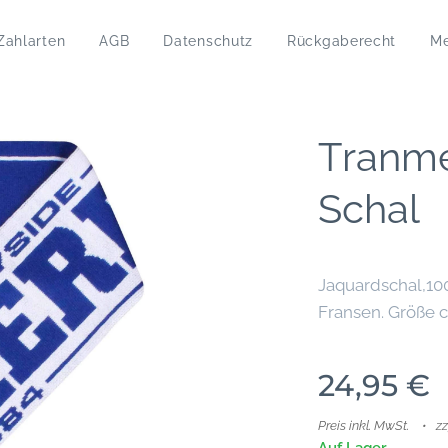
Zahlarten
AGB
Datenschutz
Rückgaberecht
M
Tranme
Schal
Jaquardschal,100
Fransen. Größe 
24,95
€
Preis inkl. MwSt.
z