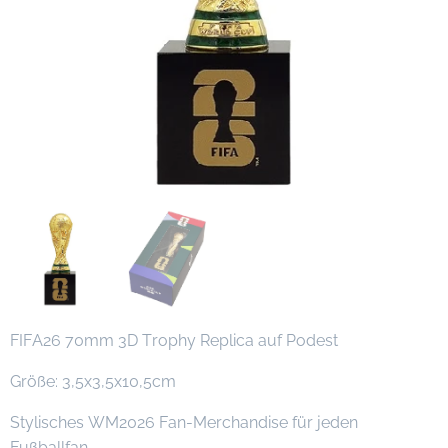
FIFA26 70mm 3D Trophy Replica auf Podest
Größe: 3,5x3,5x10,5cm
Stylisches WM2026 Fan-Merchandise für jeden
Fußballfan